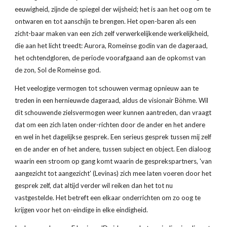
eeuwigheid, zijnde de spiegel der wijsheid; het is aan het oog om te 
ontwaren en tot aanschijn te brengen. Het open-baren als een 
zicht-baar maken van een zich zelf verwerkelijkende werkelijkheid, 
die aan het licht treedt: Aurora, Romeinse godin van de dageraad, 
het ochtendgloren, de periode voorafgaand aan de opkomst van 
de zon, Sol de Romeinse god. 
Het veelogige vermogen tot schouwen vermag opnieuw aan te 
treden in een hernieuwde dageraad, aldus de visionair Böhme. Wil 
dit schouwende zielsvermogen weer kunnen aantreden, dan vraagt 
dat om een zich laten onder-richten door de ander en het andere 
en wel in het dagelijkse gesprek. Een serieus gesprek tussen mij zelf 
en de ander en of het andere, tussen subject en object. Een dialoog 
waarin een stroom op gang komt waarin de gesprekspartners, 'van 
aangezicht tot aangezicht' (Levinas) zich mee laten voeren door het 
gesprek zelf, dat altijd verder wil reiken dan het tot nu 
vastgestelde. Het betreft een elkaar onderrichten om zo oog te 
krijgen voor het on-eindige in elke eindigheid.