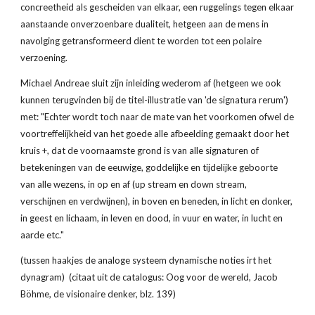
concreetheid als gescheiden van elkaar, een ruggelings tegen elkaar 
aanstaande onverzoenbare dualiteit, hetgeen aan de mens in 
navolging getransformeerd dient te worden tot een polaire 
verzoening.
Michael Andreae sluit zijn inleiding wederom af (hetgeen we ook 
kunnen terugvinden bij de titel-illustratie van 'de signatura rerum') 
met: "Echter wordt toch naar de mate van het voorkomen ofwel de 
voortreffelijkheid van het goede alle afbeelding gemaakt door het 
kruis +, dat de voornaamste grond is van alle signaturen of 
betekeningen van de eeuwige, goddelijke en tijdelijke geboorte 
van alle wezens, in op en af (up stream en down stream, 
verschijnen en verdwijnen), in boven en beneden, in licht en donker, 
in geest en lichaam, in leven en dood, in vuur en water, in lucht en 
aarde etc."
(tussen haakjes de analoge systeem dynamische noties irt het 
dynagram)  (citaat uit de catalogus: Oog voor de wereld, Jacob 
Böhme, de visionaire denker, blz. 139)