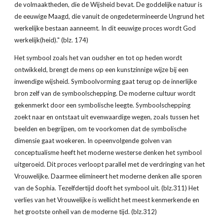
de volmaaktheden, die de Wijsheid bevat. De goddelijke natuur is 
de eeuwige Maagd, die vanuit de ongedetermineerde Ungrund het 
werkelijke bestaan aanneemt. In dit eeuwige proces wordt God 
werkelijk(heid)." (blz. 174)
Het symbool zoals het van oudsher en tot op heden wordt 
ontwikkeld, brengt de mens op een kunstzinnige wijze bij een 
inwendige wijsheid. Symboolvorming gaat terug op de innerlijke 
bron zelf van de symboolschepping. De moderne cultuur wordt 
gekenmerkt door een symbolische leegte. Symboolschepping 
zoekt naar en ontstaat uit evenwaardige wegen, zoals tussen het 
beelden en begrijpen, om te voorkomen dat de symbolische 
dimensie gaat woekeren. In opeenvolgende golven van 
conceptualisme heeft het moderne westerse denken het symbool 
uitgeroeid. Dit proces verloopt parallel met de verdringing van het 
Vrouwelijke. Daarmee elimineert het moderne denken alle sporen 
van de Sophia. Tezelfdertijd dooft het symbool uit. (blz.311) Het 
verlies van het Vrouwelijke is wellicht het meest kenmerkende en 
het grootste onheil van de moderne tijd. (blz.312)