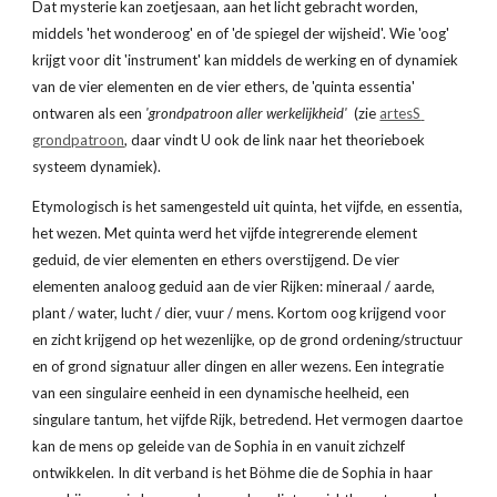
Dat mysterie kan zoetjesaan, aan het licht gebracht worden, 
middels 'het wonderoog' en of 'de spiegel der wijsheid'. Wie 'oog' 
krijgt voor dit 'instrument' kan middels de werking en of dynamiek 
van de vier elementen en de vier ethers, de 'quinta essentia' 
ontwaren als een 
'grondpatroon aller werkelijkheid'
  (zie 
artesS 
grondpatroon
, daar vindt U ook de link naar het theorieboek 
systeem dynamiek). 
Etymologisch is het samengesteld uit quinta, het vijfde, en essentia, 
het wezen. Met quinta werd het vijfde integrerende element 
geduid, de vier elementen en ethers overstijgend. De vier 
elementen analoog geduid aan de vier Rijken: mineraal / aarde, 
plant / water, lucht / dier, vuur / mens. Kortom oog krijgend voor 
en zicht krijgend op het wezenlijke, op de grond ordening/structuur 
en of grond signatuur aller dingen en aller wezens. Een integratie 
van een singulaire eenheid in een dynamische heelheid, een 
singulare tantum, het vijfde Rijk, betredend. Het vermogen daartoe 
kan de mens op geleide van de Sophia in en vanuit zichzelf 
ontwikkelen. In dit verband is het Böhme die de Sophia in haar 