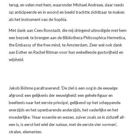
terug, en velen met hem, waaronder Michael Andreae, daar reeds 
op anticipeerde en in woord en beeld trachtte zichtbaar te maken 
als het instrument van de Sophia.
Met dank aan Cees Ronstadt, die mij dringend uitnodigde met hem 
een bezoek te brengen aan de Bibliotheca Philosophica Hermetica, 
the Embassy of the free mind, te Amsterdam. Zeer wel ook dank 
aan Esther en Rachel Ritman voor hun welwillende gastvrijheid en 
wijsheid.
Jakob Böhme parafraserend: 'De ziel is een oog in de eeuwige 
afgrond: een gelijkenis der eeuwigheid: een gehele figuur en 
beeltenis naar het eerste principe', gelijkend op het scheppende 
enerzijds en het openbarende anderzijds, het vaderlijke en het 
moederlijke. 'Haar essentie en wezen, zuiver zoals ze in zichzelf all-
een is, is eerst het wiel der natuur, met de eerste vier vormen', 
stralen, elementen.