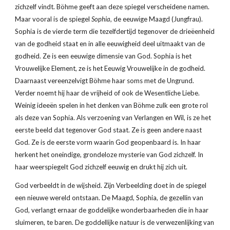
zichzelf vindt. Böhme geeft aan deze spiegel verscheidene namen. 
Maar vooral is de spiegel 
Sophia, 
de eeuwige Maagd (Jungfrau). 
Sophia is de vierde term die tezelfdertijd tegenover de drieëenheid 
van de godheid staat en in alle eeuwigheid deel uitmaakt van de 
godheid. Ze is een eeuwige dimensie van God. Sophia is het 
Vrouwelijke Element, ze is het Eeuwig Vrouwelijke in de godheid. 
Daarnaast vereenzelvigt Böhme haar soms met de Ungrund. 
Verder noemt hij haar de vrijheid of ook de Wesentliche Liebe. 
Weinig ideeën spelen in het denken van Böhme zulk een grote rol 
als deze van Sophia. Als verzoening van Verlangen en Wil, is ze het 
eerste beeld dat tegenover God staat. Ze is geen andere naast 
God. Ze is de eerste vorm waarin God geopenbaard is. In haar 
herkent het oneindige, grondeloze mysterie van God zichzelf. In 
haar weerspiegelt God zichzelf eeuwig en drukt hij zich uit.
God verbeeldt in de wijsheid. Zijn Verbeelding doet in de spiegel 
een nieuwe wereld ontstaan. De Maagd, Sophia, de gezellin van 
God, verlangt ernaar de goddelijke wonderbaarheden die in haar 
sluimeren, te baren. De goddellijke natuur is de verwezenlijking van 