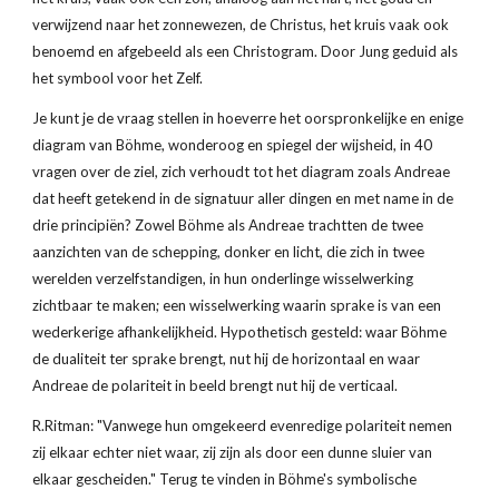
verwijzend naar het zonnewezen, de Christus, het kruis vaak ook 
benoemd en afgebeeld als een Christogram. Door Jung geduid als 
het symbool voor het Zelf.
Je kunt je de vraag stellen in hoeverre het oorspronkelijke en enige 
diagram van Böhme, wonderoog en spiegel der wijsheid, in 40 
vragen over de ziel, zich verhoudt tot het diagram zoals Andreae 
dat heeft getekend in de signatuur aller dingen en met name in de 
drie principiën? Zowel Böhme als Andreae trachtten de twee 
aanzichten van de schepping, donker en licht, die zich in twee 
werelden verzelfstandigen, in hun onderlinge wisselwerking 
zichtbaar te maken; een wisselwerking waarin sprake is van een 
wederkerige afhankelijkheid. Hypothetisch gesteld: waar Böhme 
de dualiteit ter sprake brengt, nut hij de horizontaal en waar 
Andreae de polariteit in beeld brengt nut hij de verticaal.
R.Ritman: "Vanwege hun omgekeerd evenredige polariteit nemen 
zij elkaar echter niet waar, zij zijn als door een dunne sluier van 
elkaar gescheiden." Terug te vinden in Böhme's symbolische 