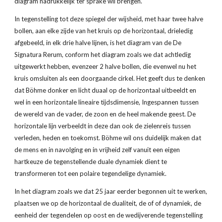
diagram nadrukkelijk ter sprake wil brengen. 
In tegenstelling tot deze spiegel der wijsheid, met haar twee halve 
bollen, aan elke zijde van het kruis op de horizontaal, drieledig 
afgebeeld, in elk drie halve lijnen, is het diagram van de De 
Signatura Rerum, conform het diagram zoals we dat achtledig 
uitgewerkt hebben, evenzeer 2 halve bollen, die evenwel nu het 
kruis omsluiten als een doorgaande cirkel. Het geeft dus te denken 
dat Böhme donker en licht duaal op de horizontaal uitbeeldt en 
wel in een horizontale lineaire tijdsdimensie, Ingespannen tussen 
de wereld van de vader, de zoon en de heel makende geest. De 
horizontale lijn verbeeldt in deze dan ook de zielenreis tussen 
verleden, heden en toekomst. Böhme wil ons duidelijk maken dat 
de mens en in navolging en in vrijheid zelf vanuit een eigen 
hartkeuze de tegenstellende duale dynamiek dient te 
transformeren tot een polaire tegendelige dynamiek.
In het diagram zoals we dat 25 jaar eerder begonnen uit te werken, 
plaatsen we op de horizontaal de dualiteit, de of of dynamiek, de 
eenheid der tegendelen op oost en de wedijverende tegenstelling 