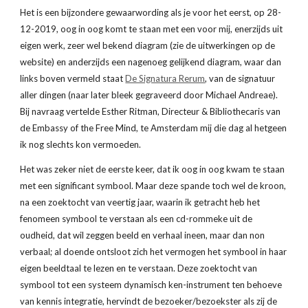
Het is een bijzondere gewaarwording als je voor het eerst, op 28-
12-2019, oog in oog komt te staan met een voor mij, enerzijds uit 
eigen werk, zeer wel bekend diagram (zie de uitwerkingen op de 
website) en anderzijds een nagenoeg gelijkend diagram, waar dan 
links boven vermeld staat
De Signatura Rerum
, van de signatuur 
aller dingen (naar later bleek gegraveerd door Michael Andreae). 
Bij navraag vertelde Esther Ritman, Directeur & Bibliothecaris van 
de Embassy of the Free Mind, te Amsterdam mij die dag al hetgeen 
ik nog slechts kon vermoeden.
Het was zeker niet de eerste keer, dat ik oog in oog kwam te staan 
met een significant symbool. Maar deze spande toch wel de kroon, 
na een zoektocht van veertig jaar, waarin ik getracht heb het 
fenomeen symbool te verstaan als een cd-rommeke uit de 
oudheid, dat wil zeggen beeld en verhaal ineen, maar dan non 
verbaal; al doende ontsloot zich het vermogen het symbool in haar 
eigen beeldtaal te lezen en te verstaan. Deze zoektocht van 
symbool tot een systeem dynamisch ken-instrument ten behoeve 
van kennis integratie, hervindt de bezoeker/bezoekster als zij de 