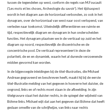
tussen de tegendelen op west, conform de regels van M.Foucault 
('Les mots et les choses, Archeologie du savoir'). Het tijdsaspect 
wordt in het diagram aan de horizontaal verbonden, zo ook in het 
dynagram, over de horizontaal van west naar oost verlopend, van 
verleden naar toekomst. Uiteindelijk differentiëren we ruimte en 
tijd, respectievelijk diagram en dynagram in hun onderscheiden 
functies. Het dynagram plaatsen we in de verticaal op zuid en het 
diagram op noord, respectievelijk de discentrische en de 
concentrische pool. De verticaal representeert in deze de 
polariteit, de en en dynamiek, waarin het al durende verzoenende 
midden gevormd kan worden.
In de bijgevoegde inleidingen bij de titel-illustraties, die Michael 
Andreae gegraveerd en beschreven heeft, maakt hij bij de eerste 
titel-illustratie melding van het gegeven in hoeverre het duister, de 
ongrond, links en of rechts moet staan in de afbeelding. In zijn 
titelgravure staat het duister rechts, in de spiegel der wijsheid van 
Böhme links. Michael wijt dat aan het gegeven dat Böhme dat heeft 
gedaan omwille van de schrijfwijze, van links naar rechts 