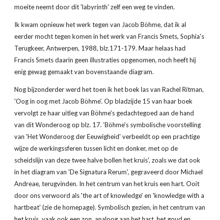
moeite neemt door dit 'labyrinth' zelf een weg te vinden.
Ik kwam opnieuw het werk tegen van Jacob Böhme, dat ik al 
eerder mocht tegen komen in het werk van Francis Smets, Sophia's 
Terugkeer, Antwerpen, 1988, blz.171-179. Maar helaas had 
Francis Smets daarin geen illustraties opgenomen, noch heeft hij 
enig gewag gemaakt van bovenstaande diagram. 
Nog bijzonderder werd het toen ik het boek las van Rachel Ritman, 
'Oog in oog met Jacob Böhme'. Op bladzijde 15 van haar boek 
vervolgt ze haar uitleg van Böhme's gedachtegoed aan de hand 
van dit Wonderoog op blz. 17. 'Böhme's symbolische voorstelling 
van 'Het Wonderoog der Eeuwigheid' verbeeldt op een prachtige 
wijze de werkingssferen tussen licht en donker, met op de 
scheidslijn van deze twee halve bollen het kruis', zoals we dat ook 
in het diagram van 'De Signatura Rerum', gegraveerd door Michael 
Andreae, terugvinden. In het centrum van het kruis een hart. Ooit 
door ons verwoord als 'the art of knowledge' en 'knowledge with a 
hartbeat' (zie de homepage). Symbolisch gezien, in het centrum van 
het kruis, vaak ook een zon, analoog aan het hart, het goud en 