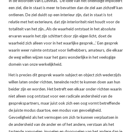
In de woorden van E.Levinas. 'De idee van het oneindige impliceert 
een ziel, die in staat is meer te bevatten dan de ziel aan zichzelf kan 
ontlenen. De ziel duidt op een interieur zijn, dat in staat is tot 
relatie met het exterieure, dat zijn interioriteit niet houdt voor de 
totaliteit van het zijn...Als de waarheid ontstaat in het absolute 
ervaren waarin het zijn schittert door zijn eigen licht, doet de 
waarheid zich alleen voor in het waarlijke gesprek...' Een gesprek 
waarin weer ruimte ontstaat voor liefhebbers, amateurs, die elkaar 
de weg willen wijzen naar het gans wonderlijke in het veelogige 
domein van onze werkelijkheid.
Het is precies dit gesprek waarin subject en object zich wederzijds 
willen laten onder-richten, teneinde recht te kunnen doen aan hun 
beider zijn en worden. Het betreft een elkaar onder-richten waarin 
niet alleen oog ontstaat voor een radicale andersheid van de 
gesprekspartners, maar juist ook zich een oog vormt betreffende 
de juiste modus daartoe, een modus van gevoeligheid. 
Gevoeligheid als het vermogen om zich te kunnen verplaatsen in 
de andersheid van de ander en of het andere, verstaan als het 
tastende aanvoelen, invoelen en doorvoelen van het andere dan je 