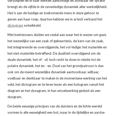
verschijnen en in haar werken aankondigt en zichtbaar ter sprake 
brengt als de vijfde in de zevenledige dynamiek aller werkelijkheid. 
Het is aan de huidige en toekomende mens in deze gehoor te 
geven aan haar roep, daartoe hebben we in artesS verband het
dictogram
 ontwikkeld.
Met kwintessens duiden we veelal aan waar het in wezen om gaat, 
het wezenlijke van een zaak of gebeurtenis, de kern van de zaak, 
het integrerende en overstijgende, het vol-ledige: het materiële en 
het niet-materiële betreffend. De dualiteit overstijgend om de 
duale dynamiek, het of - of, toch recht te doen in relatie tot de 
polaire dynamiek, het en - en. Doel van het grondpatroon is dan 
ook om de meest wezenlijke dynamiek aantoonbaar, wilbaar, 
voelbaar en denkbaar te maken in de momentane werking van het 
veld, het dictogram en te leren lezen als een hologram vanuit het 
diagram en het dynagram, in hun wisselwerking geduid als een 
duogram.
De beide eeuwige principes van de duistere en de lichte wereld 
vormen in alle eeuwigheid een bol, maar in de tijdelijke en aardse 