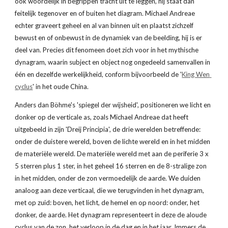
ook woordelijk in begrippen tracht uit te leggen, hij staat dan 
feitelijk tegenover en of buiten het diagram. Michael Andreae 
echter graveert geheel en al van binnen uit en plaatst zichzelf 
bewust en of onbewust in de dynamiek van de beelding, hij is er 
deel van. Precies dit fenomeen doet zich voor in het mythische 
dynagram, waarin subject en object nog ongedeeld samenvallen in 
één en dezelfde werkelijkheid, conform bijvoorbeeld de '
King Wen 
cyclus
' in het oude China.
Anders dan Böhme's 'spiegel der wijsheid', positioneren we licht en 
donker op de verticale as, zoals Michael Andreae dat heeft 
uitgebeeld in zijn 'Dreij Principia', de drie werelden betreffende: 
onder de duistere wereld, boven de lichte wereld en in het midden 
de materiële wereld. De materiële wereld met aan de periferie 3 x 
5 sterren plus 1 ster, in het geheel 16 sterren en de 8-stralige zon 
in het midden, onder de zon vermoedelijk de aarde. We duiden 
analoog aan deze verticaal, die we terugvinden in het dynagram, 
met op zuid: boven, het licht, de hemel en op noord: onder, het 
donker, de aarde. Het dynagram representeert in deze de aloude 
cyclus van de zon, het verloop in de dag en in het jaar. Immers de 