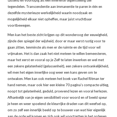
tastend en voorlopig als een inherente tegenstelling der 
tegendelen. Transcendentie aan immanentie te paren in één en 
dezelfde mysterieuze werkelijkheid waarin noodzaak en 
mogelijkheid elkaar niet opheffen, maar juist vruchtbaar 
voortbewegen.
Men kan het beste zicht krijgen op dit wonderoog der eeuwigheid, 
zijnde den spiegel der wijsheid, door er maar eerst rustig voor te 
gaan zitten, tenminste als men er de ruimte en de tijd voor wil 
vrijmaken. Het is dan zaak het niet meteen te willen bemeesteren, 
maar het eerst en vooral op je Zelf te laten inwerken en wel met 
een zekere gelatenheid (gelassenheit), een zekere ontvankelijkheid, 
wil men het eigen innerlijke oog weer een kans geven om te 
ontwaken. Men kan ook meteen het boek van Rachel Ritman ter 
hand nemen, maar ook hier een kleine 70 pagina's compacte uitleg, 
noopt tot gelatenheid, geduld, proevend lezen en vooral herlezen. 
Afhankelijk van je eigen sensibiliteit voor woord en of beeld speur 
je heen en weer spoelend de kleurrijke draden van dit weefsel op, 
om zo zelf een innerlijk beeld op te bouwen van wat hier eigenlijk 
aan de orde wil komen en zich ook wil voortzetten in het ordenen 