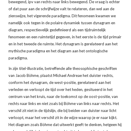
bewegend, ipv van rechts naar links bewegend. De vraag is echter 
of dat puur aan de schrijfwijze valt te relateren, dan wel aan de 
zienswijze, het vigerende paradigma. Dit fenomeen kwamen we 
namelijk ook tegen in de polaire dynamiek tussen dynagram en 
diagram, respectievelijk gedefinieerd als een tijdruimtelijk 
fenomeen en een ruimtetijd gegeven, in het eerste is de tijd primair 
en in het tweede de ruimte. Het dynagram is gerelateerd aan het 
mythische paradigma en het diagram aan het ontologische 
paradigma.
In zijn titel-illustratie, betreffende alle theosophische geschriften 
van Jacob Böhme, plaatst Michael Andreae het duister rechts, 
conform het dynagram, de west-positie, gerelateerd aan het 
verleden en verloopt de tijd over het heden, gesitueerd in het 
centrum van het kruis, naar de toekomst op de oost-positie, van 
rechts naar links en niet zoals bij Böhme van links naar rechts. Het 
verschil zit niet in de tijdslijn, die bij beiden van duister naar licht 
verloopt, maar het verschil zit in de wijze waarop je er naar kijkt. 
Het diagram zoals Böhme dat uitwerkt geeft te denken, hetgeen hij 