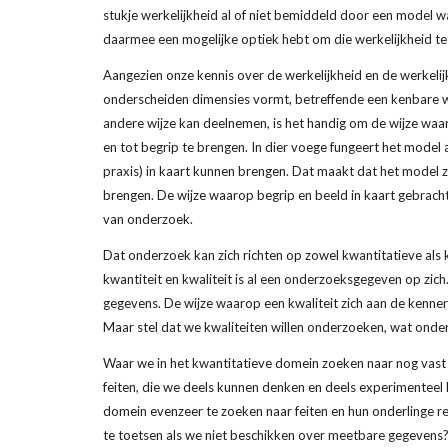
stukje werkelijkheid al of niet bemiddeld door een model waa
daarmee een mogelijke optiek hebt om die werkelijkheid t
Aangezien onze kennis over de werkelijkheid en de werkelijk
onderscheiden dimensies vormt, betreffende een kenbare we
andere wijze kan deelnemen, is het handig om de wijze waa
en tot begrip te brengen. In dier voege fungeert het model 
praxis) in kaart kunnen brengen. Dat maakt dat het model z
brengen. De wijze waarop begrip en beeld in kaart gebracht
van onderzoek.
Dat onderzoek kan zich richten op zowel kwantitatieve als k
kwantiteit en kwaliteit is al een onderzoeksgegeven op zich
gegevens. De wijze waarop een kwaliteit zich aan de kenne
Maar stel dat we kwaliteiten willen onderzoeken, wat onder
Waar we in het kwantitatieve domein zoeken naar nog vast te 
feiten, die we deels kunnen denken en deels experimenteel k
domein evenzeer te zoeken naar feiten en hun onderlinge rel
te toetsen als we niet beschikken over meetbare gegevens? 