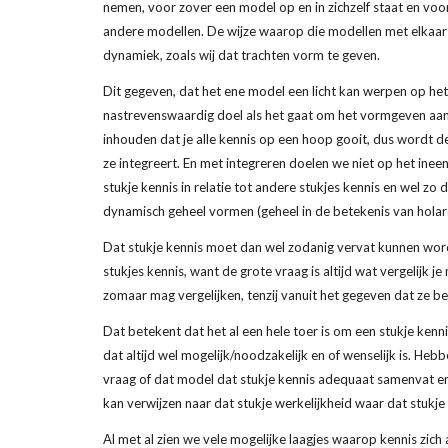
nemen, voor zover een model op en in zichzelf staat en voor
andere modellen. De wijze waarop die modellen met elkaar k
dynamiek, zoals wij dat trachten vorm te geven.
Dit gegeven, dat het ene model een licht kan werpen op het 
nastrevenswaardig doel als het gaat om het vormgeven aan ke
inhouden dat je alle kennis op een hoop gooit, dus wordt de 
ze integreert. En met integreren doelen we niet op het ineen
stukje kennis in relatie tot andere stukjes kennis en wel zo 
dynamisch geheel vormen (geheel in de betekenis van holarc
Dat stukje kennis moet dan wel zodanig vervat kunnen word
stukjes kennis, want de grote vraag is altijd wat vergelijk je
zomaar mag vergelijken, tenzij vanuit het gegeven dat ze be
Dat betekent dat het al een hele toer is om een stukje kenni
dat altijd wel mogelijk/noodzakelijk en of wenselijk is. Heb
vraag of dat model dat stukje kennis adequaat samenvat en o
kan verwijzen naar dat stukje werkelijkheid waar dat stukje
Al met al zien we vele mogelijke laagjes waarop kennis zich