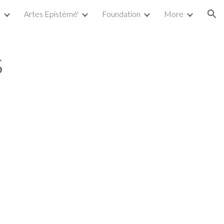
a
Artes Epistèmè'
Foundation
More
ion
s