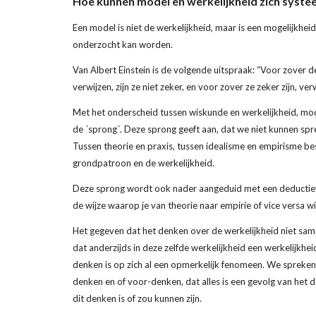
Hoe kunnen model en werkelijkheid zich syst
Een model is niet de werkelijkheid, maar is een mogelijkheid
onderzocht kan worden.
Van Albert Einstein is de volgende uitspraak: “Voor zover d
verwijzen, zijn ze niet zeker, en voor zover ze zeker zijn, ver
Met het onderscheid tussen wiskunde en werkelijkheid, mod
de ´sprong´. Deze sprong geeft aan, dat we niet kunnen sprek
Tussen theorie en praxis, tussen idealisme en empirisme bes
grondpatroon en de werkelijkheid.
Deze sprong wordt ook nader aangeduid met een deductieve
de wijze waarop je van theorie naar empirie of vice versa w
Het gegeven dat het denken over de werkelijkheid niet same
dat anderzijds in deze zelfde werkelijkheid een werkelijkhei
denken is op zich al een opmerkelijk fenomeen. We spreken 
denken en of voor-denken, dat alles is een gevolg van het d
dit denken is of zou kunnen zijn.