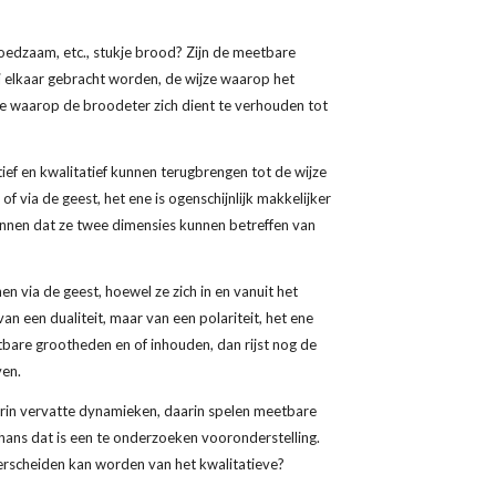
oedzaam, etc., stukje brood? Zijn de meetbare 
j elkaar gebracht worden, de wijze waarop het 
e waarop de broodeter zich dient te verhouden tot 
ef en kwalitatief kunnen terugbrengen tot de wijze 
of via de geest, het ene is ogenschijnlijk makkelijker 
nnen dat ze twee dimensies kunnen betreffen van 
n via de geest, hoewel ze zich in en vanuit het 
an een dualiteit, maar van een polariteit, het ene 
etbare grootheden en of inhouden, dan rijst nog de 
ven.
erin vervatte dynamieken, daarin spelen meetbare 
thans dat is een te onderzoeken vooronderstelling. 
erscheiden kan worden van het kwalitatieve?