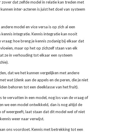
 zover dat zelfde model in relatie kan treden met 
unnen inter-acteren is juist het doel van systeem 
andere model en vice versa is op zich al een 
nnis integratie. Kennis integratie kan nooit 
vraag: hoe breng je kennis zodanig bij elkaar dat 
vloeien, maar op het op zichzelf staan van elk 
dat ze in verhouding tot elkaar een systeem 
hie).
en, dat we het kunnen vergelijken met andere 
 met wat (denk aan de appels en de peren, die je niet 
iden behoren tot een deelklasse van het fruit).
s te vervatten in een model, nog los van de vraag of 
ben we een model ontwikkeld, dan is nog altijd de 
f weergeeft, laat staan dat dit model wel of niet 
 kennis weer naar verwijst.
 aan ons voordoet. Kennis met betrekking tot een 