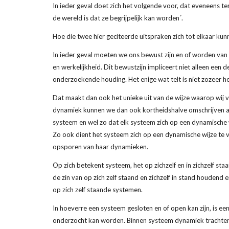
In ieder geval doet zich het volgende voor, dat eveneens ter
de wereld is dat ze begrijpelijk kan worden´.
Hoe die twee hier geciteerde uitspraken zich tot elkaar ku
In ieder geval moeten we ons bewust zijn en of worden van
en werkelijkheid. Dit bewustzijn impliceert niet alleen een 
onderzoekende houding. Het enige wat telt is niet zozeer he
Dat maakt dan ook het unieke uit van de wijze waarop wij 
dynamiek kunnen we dan ook kortheidshalve omschrijven als
systeem en wel zo dat elk systeem zich op een dynamische 
Zo ook dient het systeem zich op een dynamische wijze te v
opsporen van haar dynamieken.
Op zich betekent systeem, het op zichzelf en in zichzelf staa
de zin van op zich zelf staand en zichzelf in stand houdend e
op zich zelf staande systemen.
In hoeverre een systeem gesloten en of open kan zijn, is ee
onderzocht kan worden. Binnen systeem dynamiek trachten 