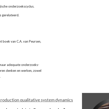
ische onderzoekscyclus.
s gerelateerd.
t boek van C.A. van Peursen, 
n naar adequate onderzoeks-
eren denken en werken, zowel 
.
troduction qualitative system dynamics