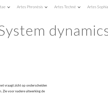
itae
Artes Phronèsis
Artes Techné
Artes Sophi
ip to main content
Skip to navigat
System dynamic
et vraagt zicht op onderscheiden 
 Zie voor nadere uitwerking de 