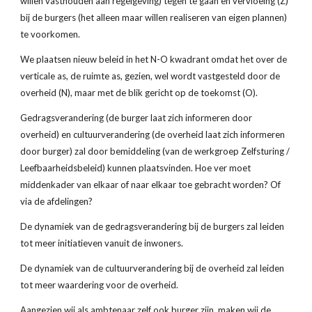
willen vasthouden aan regelgeving) tegen te gaan en vervloeing (Z) 
bij de burgers (het alleen maar willen realiseren van eigen plannen) 
te voorkomen.
We plaatsen nieuw beleid in het N-O kwadrant omdat het over de 
verticale as, de ruimte as, gezien, wel wordt vastgesteld door de 
overheid (N), maar met de blik gericht op de toekomst (O).
Gedragsverandering (de burger laat zich informeren door 
overheid) en cultuurverandering (de overheid laat zich informeren 
door burger) zal door bemiddeling (van de werkgroep Zelfsturing / 
Leefbaarheidsbeleid) kunnen plaatsvinden. Hoe ver moet 
middenkader van elkaar of naar elkaar toe gebracht worden? Of 
via de afdelingen?
De dynamiek van de gedragsverandering bij de burgers zal leiden 
tot meer initiatieven vanuit de inwoners.
De dynamiek van de cultuurverandering bij de overheid zal leiden 
tot meer waardering voor de overheid.
Aangezien wij als ambtenaar zelf ook burger zijn, maken wij de 