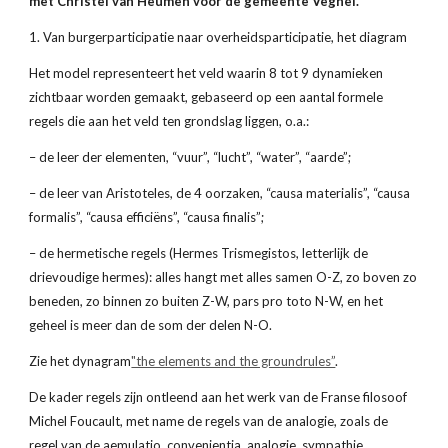
met Christel van Heumen voor de gemeente Veghel.
1. Van burgerparticipatie naar overheidsparticipatie, het diagram
Het model representeert het veld waarin 8 tot 9 dynamieken 
zichtbaar worden gemaakt, gebaseerd op een aantal formele 
regels die aan het veld ten grondslag liggen, o.a.:
– de leer der elementen, “vuur”, “lucht”, “water”, “aarde”;
– de leer van Aristoteles, de 4 oorzaken, “causa materialis”, “causa 
formalis”, “causa efficiëns”, “causa finalis”;
– de hermetische regels (Hermes Trismegistos, letterlijk de 
drievoudige hermes): alles hangt met alles samen O-Z, zo boven zo 
beneden, zo binnen zo buiten Z-W, pars pro toto N-W, en het 
geheel is meer dan de som der delen N-O.
Zie het dynagram
"the elements and the groundrules”
.
De kader regels zijn ontleend aan het werk van de Franse filosoof 
Michel Foucault, met name de regels van de analogie, zoals de 
regel van de aemulatio, convenientia, analogie, sympathie, 