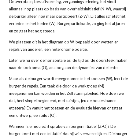
Ontwerpfase, besluitvorming, vergunningverlening, het vindt 
allemaal nog plaats op basis van overheidsinitiatief (N-W), waarbij 
de burger alleen nog maar participeert (Z-W). Dit alles schetst het 
verleden en het heden (W). Burgerparticipatie, zo ging het al jaren 
en zo gaat het nog steeds.
We plaatsen dit in het diagram op W, bepaald door wetten en 
regels van anderen, een heteronome positie.
Laten we nu over de horizontale as, de tijd as, de doorsteek maken 
naar de toekomst (O), analoog aan de dynamiek van de lente.
Maar als de burger wordt meegenomen in het toetsen (W), leert de 
burger de regels. Een taak die door de werkgroep (M) 
meegenomen kan worden in het Zelfsturingsbeleid. Hoe doen we 
dat, heel simpel beginnend, met tuintjes, jeu de boules banen 
etcetera? En vanuit het toetsen en de evaluatie hiervan ontstaat 
een ontwerp, een pilot (O).
Wanneer is er nou echt sprake van burgerinitiatief (Z-O)? De 
burger komt met een initiatief dat hij wil verwezenlijken. Die burger 