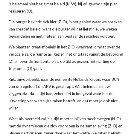
is helemaal niet bezig met beleid (N-W), hij wil gewoon zijn plan 
realiseren (O).
Die burger bevindt zich hier (Z-O), in het gebied waar we spreken 
van creatief beleid, want die burger wil het liefst nieuwe wegen 
bewandelen en niet meteen aan bestaande regeltjes voldoen.
We plaatsen creatief beleid in het Z-O kwadrant, omdat over de 
verticale as, de ruimte as, gezien, het ontstaat vanuit de bevolking 
(Z) en over de horizontale as, de tijd as gezien, het richting de 
toekomst (O) gaat.
Kijk, bijvoorbeeld, naar de gemeente Hollands Kroon, waar 80% 
van de regels uit de APV is geschrapt. Wat helemaal niet wil 
zeggen, dat dat altijd kan, zeker niet in het geval waar het de 
uitvoering van wettelijke taken betreft, en dat moet je ook niet 
willen.
Want als overheid zal je altijd moeten blijven meebewegen (N-O) 
met de dynamieken die zich voordoen in de samenleving (Z-O) en 
blijven participeren, zeker daar waar het wettelijke taken betreft. 