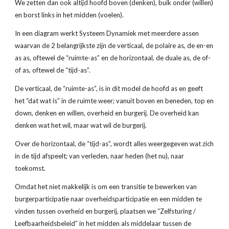
We zetten dan ook altijd hoofd boven (denken), buik onder (willen) 
en borst links in het midden (voelen).
In een diagram werkt Systeem Dynamiek met meerdere assen 
waarvan de 2 belangrijkste zijn de verticaal, de polaire as, de en-en 
as as, oftewel de “ruimte-as” en de horizontaal, de duale as, de of-
of as, oftewel de “tijd-as”.
De verticaal, de “ruimte-as”, is in dit model de hoofd as en geeft 
het “dat wat is” in de ruimte weer; vanuit boven en beneden, top en 
down, denken en willen, overheid en burgerij. De overheid kan 
denken wat het wil, maar wat wil de burgerij.
Over de horizontaal, de “tijd-as”, wordt alles weergegeven wat zich 
in de tijd afspeelt; van verleden, naar heden (het nu), naar 
toekomst.
Omdat het niet makkelijk is om een transitie te bewerken van 
burgerparticipatie naar overheidsparticipatie en een midden te 
vinden tussen overheid en burgerij, plaatsen we “Zelfsturing / 
Leefbaarheidsbeleid” in het midden als middelaar tussen de 