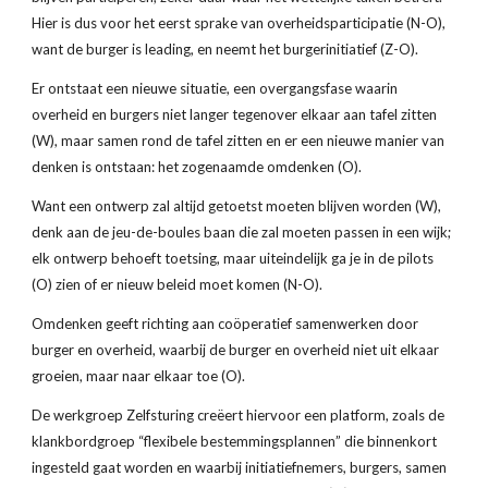
Hier is dus voor het eerst sprake van overheidsparticipatie (N-O), 
want de burger is leading, en neemt het burgerinitiatief (Z-O).
Er ontstaat een nieuwe situatie, een overgangsfase waarin 
overheid en burgers niet langer tegenover elkaar aan tafel zitten 
(W), maar samen rond de tafel zitten en er een nieuwe manier van 
denken is ontstaan: het zogenaamde omdenken (O).
Want een ontwerp zal altijd getoetst moeten blijven worden (W), 
denk aan de jeu-de-boules baan die zal moeten passen in een wijk; 
elk ontwerp behoeft toetsing, maar uiteindelijk ga je in de pilots 
(O) zien of er nieuw beleid moet komen (N-O).
Omdenken geeft richting aan coöperatief samenwerken door 
burger en overheid, waarbij de burger en overheid niet uit elkaar 
groeien, maar naar elkaar toe (O).
De werkgroep Zelfsturing creëert hiervoor een platform, zoals de 
klankbordgroep “flexibele bestemmingsplannen” die binnenkort 
ingesteld gaat worden en waarbij initiatiefnemers, burgers, samen 