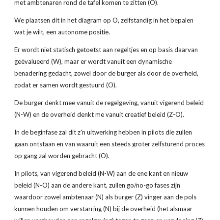
met ambtenaren rond de tafel komen te zitten (O).
We plaatsen dit in het diagram op O, zelfstandig in het bepalen 
wat je wilt, een autonome positie.
Er wordt niet statisch getoetst aan regeltjes en op basis daarvan 
geëvalueerd (W), maar er wordt vanuit een dynamische 
benadering gedacht, zowel door de burger als door de overheid, 
zodat er samen wordt gestuurd (O).
De burger denkt mee vanuit de regelgeving, vanuit vigerend beleid 
(N-W) en de overheid denkt me vanuit creatief beleid (Z-O).
In de beginfase zal dit z'n uitwerking hebben in pilots die zullen 
gaan ontstaan en van waaruit een steeds groter zelfsturend proces 
op gang zal worden gebracht (O).
In pilots, van vigerend beleid (N-W) aan de ene kant en nieuw 
beleid (N-O) aan de andere kant, zullen go/no-go fases zijn 
waardoor zowel ambtenaar (N) als burger (Z) vinger aan de pols 
kunnen houden om verstarring (N) bij de overheid (het alsmaar 