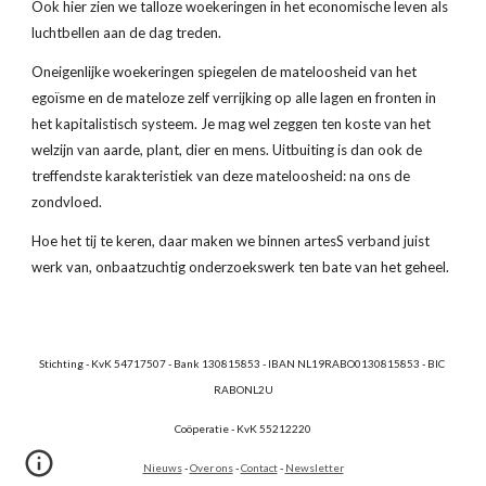
Ook hier zien we talloze woekeringen in het economische leven als 
luchtbellen aan de dag treden.
Oneigenlijke woekeringen spiegelen de mateloosheid van het 
egoïsme en de mateloze zelf verrijking op alle lagen en fronten in 
het kapitalistisch systeem. Je mag wel zeggen ten koste van het 
welzijn van aarde, plant, dier en mens. Uitbuiting is dan ook de 
treffendste karakteristiek van deze mateloosheid: na ons de 
zondvloed.
Hoe het tij te keren, daar maken we binnen artesS verband juist 
werk van, onbaatzuchtig onderzoekswerk ten bate van het geheel.
Stichting - KvK 54717507 - Bank 130815853 - IBAN NL19RABO0130815853 - BIC 
RABONL2U
Coöperatie - KvK 55212220
Nieuws
 - 
Over ons
 - 
Contact
 - 
Newsletter