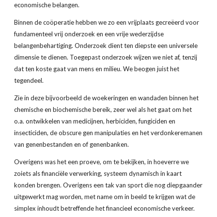
economische belangen. 
Binnen de coöperatie hebben we zo een vrijplaats gecreëerd voor 
fundamenteel vrij onderzoek en een vrije wederzijdse 
belangenbehartiging. Onderzoek dient ten diepste een universele 
dimensie te dienen. Toegepast onderzoek wijzen we niet af, tenzij 
dat ten koste gaat van mens en milieu. We beogen juist het 
tegendeel.
Zie in deze bijvoorbeeld de woekeringen en wandaden binnen het 
chemische en biochemische bereik, zeer wel als het gaat om het 
o.a. ontwikkelen van medicijnen, herbiciden, fungiciden en 
insecticiden, de obscure gen manipulaties en het verdonkeremanen 
van genenbestanden en of genenbanken.
Overigens was het een proeve, om te bekijken, in hoeverre we 
zoiets als financiële verwerking, systeem dynamisch in kaart 
konden brengen. Overigens een tak van sport die nog diepgaander 
uitgewerkt mag worden, met name om in beeld te krijgen wat de 
simplex inhoudt betreffende het financieel economische verkeer. 