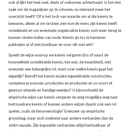
ook al lijkt het heel veel, deels of volkomen achterhaald. Is het niet 
zaak om de magazijnen op te schonen, nu niemand meer het 
overzicht heeft? Of is het toch van waarde om al die kennis te 
bewaren, alleen al om te laten zien hoe de mens zijn kennis heeft 
ontwikkeld en om eventuele ongebruikte kennis ooit weer terug te 
kunnen vinden indien van node. Kennis als los te hanteren 
pakketjes al of niet inzetbaar en voor elk wat wils?
Speelt de wijze waarop we kennis vergaren (los of naast de 
hoeveelheid ontwikkelde kennis, het wat, de kwantiteit), niet 
evenzeer een belangrijke rol, want over welke kennis gaat het 
eigenlijk? Betreft het kennis inzake ingewikkelde constructies, 
complexe processen, producties en producten en zo voort of 
gewoon simpele en handige weetjes? Is bijvoorbeeld de 
empirische wijze van kennis vergaren de enig mogelijke weg naar 
betrouwbare kennis of kunnen andere wijzen daarin ook een rol 
spelen, zoals de fenomenologie? Evenzeer op empirische 
grondslag, maar toch zoekend naar andere verbanden dan de 
strikt causale. Zijn bepaalde verbanden altijd herhaalbaar of 