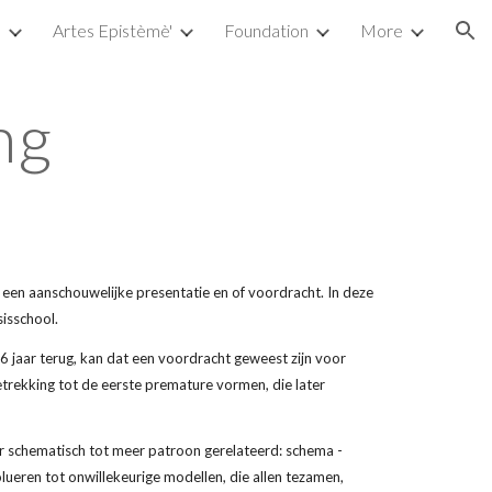
a
Artes Epistèmè'
Foundation
More
ion
ng
en aanschouwelijke presentatie en of voordracht. In deze 
isschool. 
jaar terug, kan dat een voordracht geweest zijn voor 
trekking tot de eerste premature vormen, die later 
r schematisch tot meer patroon gerelateerd: schema - 
ueren tot onwillekeurige modellen, die allen tezamen, 