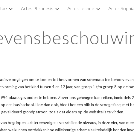
itae
Artes Phronèsis
Artes Techné
Artes Sophi
ip to main content
Skip to navigat
evensbeschouwi
tatieve pogingen om te komen tot het vormen van schemata ten behoeve van e
vorming van het kind tussen 4 en 12 jaar, van groep 1 t/m groep 8 op de bas
1994 plaats gevonden te hebben. Zover ons geheugen kan reiken, inmiddels 26 
p een basisschool. Hoe dan ook, biedt het een blik in de vroege fase, met be
evalideerd grondpatroon, zoals dat elders op de website is te vinden. 
an begrippen, achtereenvolgens verschillende niveaus, in deze vier, van mee
ebben we kunnen ontdekken hoe willekeurige schema's uiteindelijk konden invol