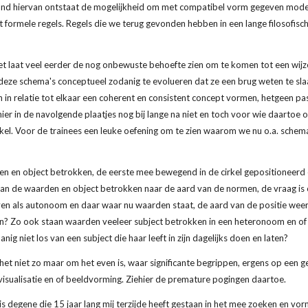
d hiervan ontstaat de mogelijkheid om met compatibel vorm gegeven modell
ormele regels. Regels die we terug gevonden hebben in een lange filosofische b
t laat veel eerder de nog onbewuste behoefte zien om te komen tot een wijz
deze schema's conceptueel zodanig te evolueren dat ze een brug weten te slaa
 in relatie tot elkaar een coherent en consistent concept vormen, hetgeen pas
hier in de navolgende plaatjes nog bij lange na niet en toch voor wie daartoe o
kel. Voor de trainees een leuke oefening om te zien waarom we nu o.a. schema
ken en object betrokken, de eerste mee bewegend in de cirkel gepositioneerd 
an de waarden en object betrokken naar de aard van de normen, de vraag is of 
ven als autonoom en daar waar nu waarden staat, de aard van de positie wee
? Zo ook staan waarden veeleer subject betrokken in een heteronoom en of a
ig niet los van een subject die haar leeft in zijn dagelijks doen en laten? 
het niet zo maar om het even is, waar significante begrippen, ergens op een g
isualisatie en of beeldvorming. Ziehier de premature pogingen daartoe.
s degene die 15 jaar lang mij terzijde heeft gestaan in het mee zoeken en vor