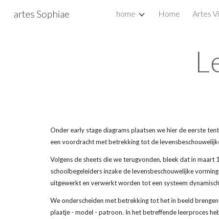
artes Sophiae
home
Home
Artes V
Sk
L
Onder early stage diagrams plaatsen we hier de eerste ten
een voordracht met betrekking tot de levensbeschouwelijke 
Volgens de sheets die we terugvonden, bleek dat in maart 
schoolbegeleiders inzake de levensbeschouwelijke vorming o
uitgewerkt en verwerkt worden tot een systeem dynamisch g
We onderscheiden met betrekking tot het in beeld brengen v
plaatje - model - patroon. In het betreffende leerproces h