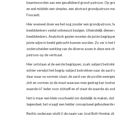
beantwoorden aan een gevalideerd grond-patroon. Op gron
en wel middels een simplex, een abstract grondpatroon met f
Foucault.
Hier evenwel doen we het nog zonder een grondpatroon, he
beelddenkers veelal onbewust bezigen. Uiteindelijk dienen 
beelddenkers. Analytisch gezien moeten de juiste begrippen
juiste wijze in beeld gebracht kunnen worden. Zo ver is het 
onderscheiden werking van de diverse assen in deze ene cir
patroon op de verticaal.
Hier ontstaan al de eerste begrippen, zoals subject betrok
echter verwijst het begrip subject betrokken naar de aard v
daar waar nu normen staat, de aard van de positie weerge
zich en vormen ze de maat waaraan men gedrag kan toetsen
waarde is? Ieder voor zichzelf en of staat de waarde als zodan
Het is maar een klein voorbeeld om duidelijk te maken, dat 
tegendeel, het vraagt een helder conceptueel gefundeerde v
Rechts onderaan vindt U de naam van José Bolt-Honing; zij i