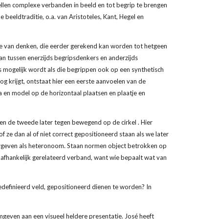
en complexe verbanden in beeld en tot begrip te brengen 
eeldtraditie, o.a. van Aristoteles, Kant, Hegel en 
e van denken, die eerder gerekend kan worden tot hetgeen 
n tussen enerzijds begripsdenkers en anderzijds 
 mogelijk wordt als die begrippen ook op een synthetisch 
og krijgt, ontstaat hier een eerste aanvoelen van de 
 en model op de horizontaal plaatsen en plaatje en 
en de tweede later tegen bewegend op de cirkel . Hier 
ze dan al of niet correct gepositioneerd staan als we later 
rgeven als heteronoom. Staan normen object betrokken op 
fhankelijk gerelateerd verband, want wie bepaalt wat van 
edefinieerd veld, gepositioneerd dienen te worden? In 
mgeven aan een visueel heldere presentatie. José heeft 