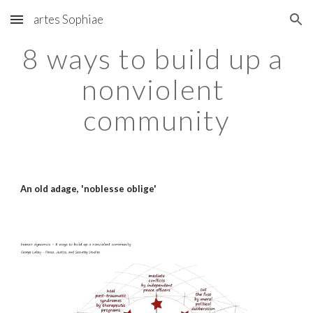
artes Sophiae
Skip to main content
Skip to navigation
8 ways to build up a 
nonviolent 
community
An old adage, 'noblesse oblige'