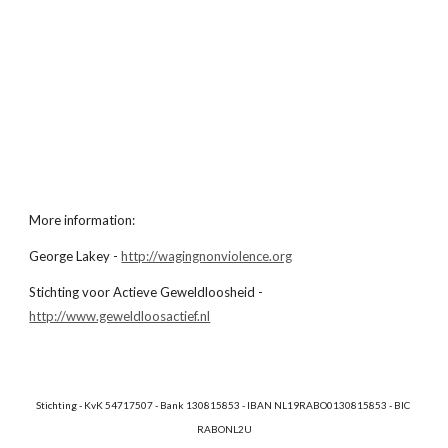
More information:
George Lakey -
http://wagingnonviolence.org
Stichting voor Actieve Geweldloosheid -
http://www.geweldloosactief.nl
Stichting - KvK 54717507 - Bank 130815853 - IBAN NL19RABO0130815853 - BIC 
RABONL2U