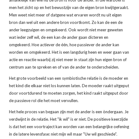
afhankelijk van wie nu de bron is voor de ander. In die warboel is 
men het zicht op en het bewustzijn van de eigen bron kwijtgeraakt. 
Men weet niet meer of datgene wat ervaren wordt nu uit eigen 
bron dan wel uit een andere bron voortkomt. Zo kan de een de 
ander leegzuigen en omgekeerd. Ook wordt niet meer geweten 
wat ieder zelf wil, de een kan de ander gaan dicteren en 
omgekeerd. Hoe actiever de één, hoe passiever de ander kan 
worden en omgekeerd. Het is een langdurig heen en weer gaan van 
actie en reactie waarbij zij niet meer in staat zijn hun eigen bron of 
centrum aan te spreken en of van de ander te onderscheiden.
Het grote voorbeeld van een symbiotische relatie is de moeder en 
het kind die elkaar niet los kunnen laten. De moeder raakt uitgeput 
door voortdurend te moeten zorgen, het kind raakt uitgeput door 
de passieve rol die het moet vervullen.
Het hele proces van begaan zijn met de ander is een òndergaan. Je 
verdwijnt in de relatie. Het "ik wil" is er niet. De positieve keerzijde 
is dat het een voortraject kan worden van een belangrijke oefening 
in de latere levensfase: niet mijn wil maar "Uw wil geschiede".