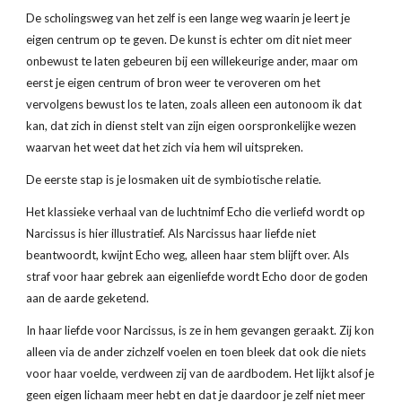
De scholingsweg van het zelf is een lange weg waarin je leert je 
eigen centrum op te geven. De kunst is echter om dit niet meer 
onbewust te laten gebeuren bij een willekeurige ander, maar om 
eerst je eigen centrum of bron weer te veroveren om het 
vervolgens bewust los te laten, zoals alleen een autonoom ik dat 
kan, dat zich in dienst stelt van zijn eigen oorspronkelijke wezen 
waarvan het weet dat het zich via hem wil uitspreken.
De eerste stap is je losmaken uit de symbiotische relatie.
Het klassieke verhaal van de luchtnimf Echo die verliefd wordt op 
Narcissus is hier illustratief. Als Narcissus haar liefde niet 
beantwoordt, kwijnt Echo weg, alleen haar stem blijft over. Als 
straf voor haar gebrek aan eigenliefde wordt Echo door de goden 
aan de aarde geketend.
In haar liefde voor Narcissus, is ze in hem gevangen geraakt. Zij kon 
alleen via de ander zichzelf voelen en toen bleek dat ook die niets 
voor haar voelde, verdween zij van de aardbodem. Het lijkt alsof je 
geen eigen lichaam meer hebt en dat je daardoor je zelf niet meer 