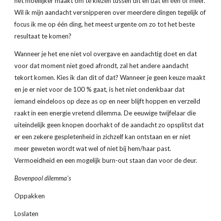
het moeilijker maakt om te kiezen tussen dit en dat en één of meer. 
Wil ik mijn aandacht versnipperen over meerdere dingen tegelijk of 
focus ik me op één ding, het meest urgente om zo tot het beste 
resultaat te komen?
Wanneer je het ene niet vol overgave en aandachtig doet en dat 
voor dat moment niet goed afrondt, zal het andere aandacht 
tekort komen. Kies ik dan dit of dat? Wanneer je geen keuze maakt 
en je er niet voor de 100 % gaat, is het niet ondenkbaar dat 
iemand eindeloos op deze as op en neer blijft hoppen en verzeild 
raakt in een energie vretend dilemma. De eeuwige twijfelaar die 
uiteindelijk geen knopen doorhakt of de aandacht zo opsplitst dat 
er een zekere gespletenheid in zichzelf kan ontstaan en er niet 
meer geweten wordt wat wel of niet bij hem/haar past. 
Vermoeidheid en een mogelijk burn-out staan dan voor de deur.
Bovenpool dilemma’s
Oppakken 
Loslaten 