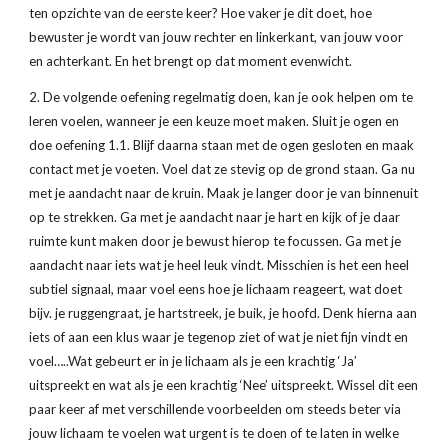
ten opzichte van de eerste keer? Hoe vaker je dit doet, hoe 
bewuster je wordt van jouw rechter en linkerkant, van jouw voor 
en achterkant. En het brengt op dat moment evenwicht.
2. De volgende oefening regelmatig doen, kan je ook helpen om te 
leren voelen, wanneer je een keuze moet maken. Sluit je ogen en 
doe oefening 1.1. Blijf daarna staan met de ogen gesloten en maak 
contact met je voeten. Voel dat ze stevig op de grond staan. Ga nu 
met je aandacht naar de kruin. Maak je langer door je van binnenuit 
op te strekken. Ga met je aandacht naar je hart en kijk of je daar 
ruimte kunt maken door je bewust hierop te focussen. Ga met je 
aandacht naar iets wat je heel leuk vindt. Misschien is het een heel 
subtiel signaal, maar voel eens hoe je lichaam reageert, wat doet 
bijv. je ruggengraat, je hartstreek, je buik, je hoofd. Denk hierna aan 
iets of aan een klus waar je tegenop ziet of wat je niet fijn vindt en 
voel…..Wat gebeurt er in je lichaam als je een krachtig ‘Ja’ 
uitspreekt en wat als je een krachtig ‘Nee’ uitspreekt. Wissel dit een 
paar keer af met verschillende voorbeelden om steeds beter via 
jouw lichaam te voelen wat urgent is te doen of te laten in welke 