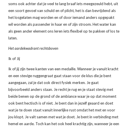
soms ook achter dat je veel te lang braaf iets meegezeuld hebt, uit 
een soort gevoel van schuld en of plicht, het is dan bevrijdend als 
het losgelaten mag worden en of door iemand anders opgepakt 
wil worden als passender in haar en of zijn stroom. Het water kan 
als geen ander element ons leren iets flexibel op te pakken of los te 
laten. 
Het aardekwadrant rechtsboven
Ik of Jij
Ik of jij zijn twee kanten van een medaille. Wanneer je vanuit kracht 
en een stevige ruggengraat gaat staan voor de klus die je bent 
aangegaan, zal je dat ook direct fysiek merken. Je gaat 
bijvoorbeeld anders staan. Je recht je rug en je staat stevig met 
beide benen op de grond of de ambiance waar je op dat moment 
ook bent hectisch is of niet. Je bent dan in jezelf geaard en doet 
wat je te doen staat vanuit innerlijke rust omdat het met en voor 
jou klopt. Je valt samen met wat je doet. Je bent in verbinding met 
hemel en aarde. Toch kan het ook heel krachtig zijn, wanneer je een 