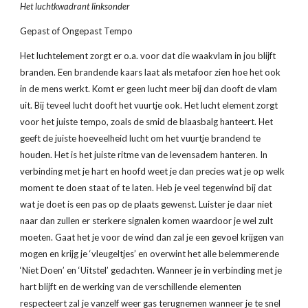
Het luchtkwadrant linksonder
Gepast of Ongepast Tempo
Het luchtelement zorgt er o.a. voor dat die waakvlam in jou blijft 
branden. Een brandende kaars laat als metafoor zien hoe het ook 
in de mens werkt. Komt er geen lucht meer bij dan dooft de vlam 
uit. Bij teveel lucht dooft het vuurtje ook. Het lucht element zorgt 
voor het juiste tempo, zoals de smid de blaasbalg hanteert. Het 
geeft de juiste hoeveelheid lucht om het vuurtje brandend te 
houden. Het is het juiste ritme van de levensadem hanteren. In 
verbinding met je hart en hoofd weet je dan precies wat je op welk 
moment te doen staat of te laten. Heb je veel tegenwind bij dat 
wat je doet is een pas op de plaats gewenst. Luister je daar niet 
naar dan zullen er sterkere signalen komen waardoor je wel zult 
moeten. Gaat het je voor de wind dan zal je een gevoel krijgen van 
mogen en krijg je ‘vleugeltjes’ en overwint het alle belemmerende 
‘Niet Doen’ en ‘Uitstel’ gedachten. Wanneer je in verbinding met je 
hart blijft en de werking van de verschillende elementen 
respecteert zal je vanzelf weer gas terugnemen wanneer je te snel 