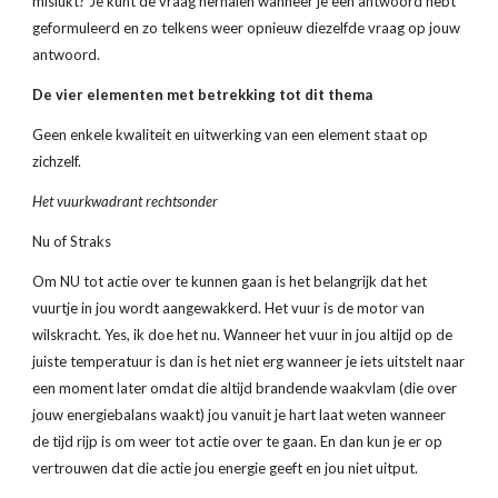
mislukt? Je kunt de vraag herhalen wanneer je een antwoord hebt 
geformuleerd en zo telkens weer opnieuw diezelfde vraag op jouw 
antwoord.
De vier elementen met betrekking tot dit thema
Geen enkele kwaliteit en uitwerking van een element staat op 
zichzelf.
Het vuurkwadrant rechtsonder
Nu of Straks
Om NU tot actie over te kunnen gaan is het belangrijk dat het 
vuurtje in jou wordt aangewakkerd. Het vuur is de motor van 
wilskracht. Yes, ik doe het nu. Wanneer het vuur in jou altijd op de 
juiste temperatuur is dan is het niet erg wanneer je iets uitstelt naar 
een moment later omdat die altijd brandende waakvlam (die over 
jouw energiebalans waakt) jou vanuit je hart laat weten wanneer 
de tijd rijp is om weer tot actie over te gaan. En dan kun je er op 
vertrouwen dat die actie jou energie geeft en jou niet uitput.