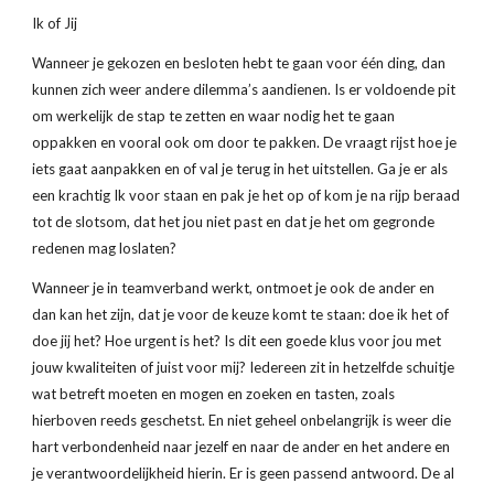
Ik of Jij
Wanneer je gekozen en besloten hebt te gaan voor één ding, dan 
kunnen zich weer andere dilemma’s aandienen. Is er voldoende pit 
om werkelijk de stap te zetten en waar nodig het te gaan 
oppakken en vooral ook om door te pakken. De vraagt rijst hoe je 
iets gaat aanpakken en of val je terug in het uitstellen. Ga je er als 
een krachtig Ik voor staan en pak je het op of kom je na rijp beraad 
tot de slotsom, dat het jou niet past en dat je het om gegronde 
redenen mag loslaten? 
Wanneer je in teamverband werkt, ontmoet je ook de ander en 
dan kan het zijn, dat je voor de keuze komt te staan: doe ik het of 
doe jij het? Hoe urgent is het? Is dit een goede klus voor jou met 
jouw kwaliteiten of juist voor mij? Iedereen zit in hetzelfde schuitje 
wat betreft moeten en mogen en zoeken en tasten, zoals 
hierboven reeds geschetst. En niet geheel onbelangrijk is weer die 
hart verbondenheid naar jezelf en naar de ander en het andere en 
je verantwoordelijkheid hierin. Er is geen passend antwoord. De al 