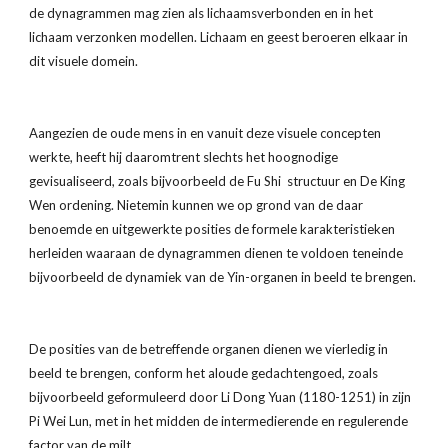
de dynagrammen mag zien als lichaamsverbonden en in het 
lichaam verzonken modellen. Lichaam en geest beroeren elkaar in 
dit visuele domein.
Aangezien de oude mens in en vanuit deze visuele concepten 
werkte, heeft hij daaromtrent slechts het hoognodige 
gevisualiseerd, zoals bijvoorbeeld de Fu Shi  structuur en De King 
Wen ordening. Nietemin kunnen we op grond van de daar 
benoemde en uitgewerkte posities de formele karakteristieken 
herleiden waaraan de dynagrammen dienen te voldoen teneinde 
bijvoorbeeld de dynamiek van de Yin-organen in beeld te brengen.
De posities van de betreffende organen dienen we vierledig in 
beeld te brengen, conform het aloude gedachtengoed, zoals 
bijvoorbeeld geformuleerd door Li Dong Yuan (1180-1251) in zijn 
Pi Wei Lun, met in het midden de intermedierende en regulerende 
factor van de milt.