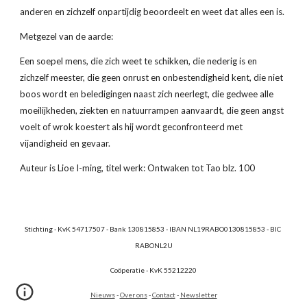
anderen en zichzelf onpartijdig beoordeelt en weet dat alles een is.
Metgezel van de aarde:
Een soepel mens, die zich weet te schikken, die nederig is en 
zichzelf meester, die geen onrust en onbestendigheid kent, die niet 
boos wordt en beledigingen naast zich neerlegt, die gedwee alle 
moeilijkheden, ziekten en natuurrampen aanvaardt, die geen angst 
voelt of wrok koestert als hij wordt geconfronteerd met 
vijandigheid en gevaar.
Auteur is Lioe I-ming, titel werk: Ontwaken tot Tao blz. 100
Stichting - KvK 54717507 - Bank 130815853 - IBAN NL19RABO0130815853 - BIC 
RABONL2U
Coöperatie - KvK 55212220
Nieuws
 - 
Over ons
 - 
Contact
 - 
Newsletter