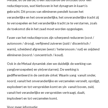
Metaal, uit de aarde, is een substantie die ontstaat door een 
reductieproces, wat hierboven in het dynagram in kaart is 
gebracht. Dit proces van elimineren pendelt tussen het 
veranderlijke en het onveranderlijke, het onveranderlijke tracht zij 
te versoepelen en het veranderlijke tracht ze te verstarren, zoals 
de toekomst die in het zaad moet worden opgeslagen.
Fasen van het reductieproces zijn scherpend reduceren (oost / 
autonoom / droog), verfijnend zuiveren (zuid / discentrisch / 
warm), scheidend afgrenzen (west / heteronoom / nat) en snijdend 
elimineren (noord / concentrisch / koud).
Ook in de Metaal dynamiek zien we duidelijk de werking van 
yang(versoepelen) en yin(verstarren). De werking is 
gedifferentieerd in de centrale cirkel. Waarin yang  vanuit onder, 
noord, vanuit het onveranderlijke en verzamelen versnelt, opstijgt, 
explodeert en tot verspreiden komt en yin  vanuit boven, zuid, 
vanuit het veranderlijke en verspreiden vertraagt, daalt, 
implodeert en tot verzamelen komt.
Voor meer informatie: