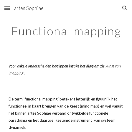
artes Sophiae
Skip to main content
Skip to navigation
Functional mapping
Voor enkele onderscheiden begrippen inzake het diagram zie 
kunst van 
'mapping'
.
De term `functional mapping´ betekent letterlijk en figuurlijk het 
functioneel in kaart brengen van de geest (mind map) en wel vanuit 
het binnen artes Sophiae verband ontwikkelde functionele 
paradigma en het daartoe `gestemde instrument´ van systeem 
dynamiek.