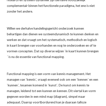
research en systeem dynamiek zijn derhalve noodzakelijk 
complementair binnen het functionele paradigma, het ene is niet 
zonder het andere.
Willen we derhalve handelingsgericht onderzoek kunnen 
behartigen dan dienen we systeemdynamisch te kunnen denken en 
werken en dat vraagt om het systematisch, methodisch en logisch 
in kaart brengen van voorhanden en nog te onderzoeken en of te 
vormen concepten. Dat op diverse wijzen `in kaart kunnen brengen
´ is nu de essentie van functional mapping.
Functional mapping is een vorm van kennis management. Het 
managen van `kennis´, vraagt evenwel ook om een `kennen´ en een 
`kunnen´, tesamen komend in `kunst´. De kunst om kennis te 
managen, leidend tot een kunnen en kennen. Dit viertal kan vorm 
gegeven worden in een mind map (diagram), simpel maar 
adequaat. Daarop voortbordurend kan je daaraan talloze 