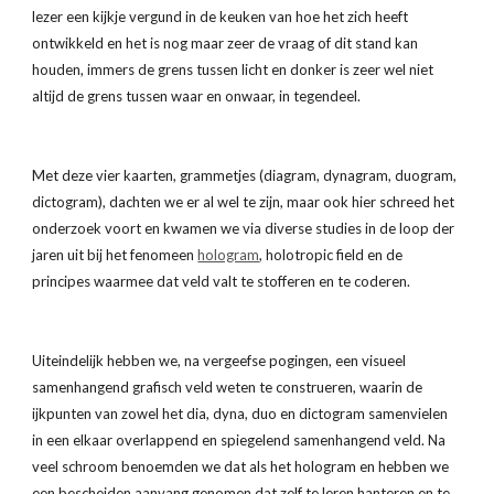
lezer een kijkje vergund in de keuken van hoe het zich heeft 
ontwikkeld en het is nog maar zeer de vraag of dit stand kan 
houden, immers de grens tussen licht en donker is zeer wel niet 
altijd de grens tussen waar en onwaar, in tegendeel.
Met deze vier kaarten, grammetjes (diagram, dynagram, duogram, 
dictogram), dachten we er al wel te zijn, maar ook hier schreed het 
onderzoek voort en kwamen we via diverse studies in de loop der 
jaren uit bij het fenomeen
hologram
, holotropic field en de 
principes waarmee dat veld valt te stofferen en te coderen.
Uiteindelijk hebben we, na vergeefse pogingen, een visueel 
samenhangend grafisch veld weten te construeren, waarin de 
ijkpunten van zowel het dia, dyna, duo en dictogram samenvielen 
in een elkaar overlappend en spiegelend samenhangend veld. Na 
veel schroom benoemden we dat als het hologram en hebben we 
een bescheiden aanvang genomen dat zelf te leren hanteren en te 