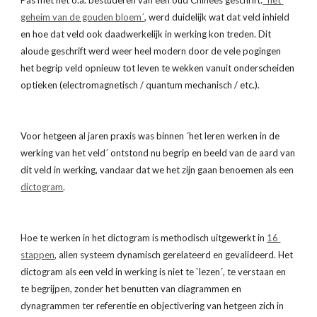
Pas met het o.a. bestuderen van een oud Chinees geschrift:
 `het 
geheim van de gouden bloem´
, werd duidelijk wat dat veld inhield 
en hoe dat veld ook daadwerkelijk in werking kon treden. Dit 
aloude geschrift werd weer heel modern door de vele pogingen 
het begrip veld opnieuw tot leven te wekken vanuit onderscheiden 
optieken (electromagnetisch / quantum mechanisch / etc.).
Voor hetgeen al jaren praxis was binnen ´het leren werken in de 
werking van het veld´ ontstond nu begrip en beeld van de aard van 
dit veld in werking, vandaar dat we het zijn gaan benoemen als een
dictogram
.
Hoe te werken in het dictogram is methodisch uitgewerkt in
16 
stappen
, allen systeem dynamisch gerelateerd en gevalideerd. Het 
dictogram als een veld in werking is niet te `lezen´, te verstaan en 
te begrijpen, zonder het benutten van diagrammen en 
dynagrammen ter referentie en objectivering van hetgeen zich in 